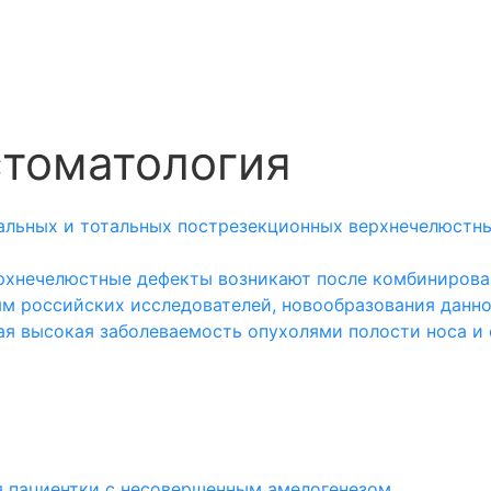
стоматология
льных и тотальных пострезекционных верхнечелюстны
ерхнечелюстные дефекты возникают после комбинирова
ым российских исследователей, новообразования данно
ая высокая заболеваемость опухолями полости носа и
я пациентки с несовершенным амелогенезом