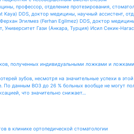
ицины, профессор, отделение протезирования, стомато
rat Kaya) DDS, доктор медицины, научный ассистент, о
 Ферхан Эгилмез (Ferhan Egilmez) DDS, доктор медицин
Университет Гази (Анкара, Турция) Исил Секик-Нагас (I
ков, полученных индивидуальными ложками и ложкам
терей зубов, несмотря на значительные успехи в этой 
. По данным ВОЗ до 26 % больных вообще не могут пол
сацией, что значительно снижает...
ов в клинике ортопедической стоматологии