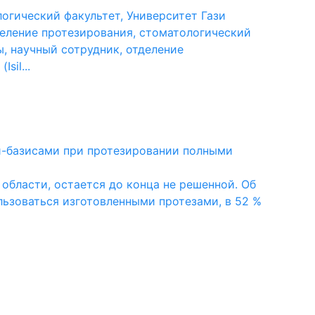
логический факультет, Университет Гази
тделение протезирования, стоматологический
ы, научный сотрудник, отделение
sil...
и-базисами при протезировании полными
области, остается до конца не решенной. Об
ьзоваться изготовленными протезами, в 52 %