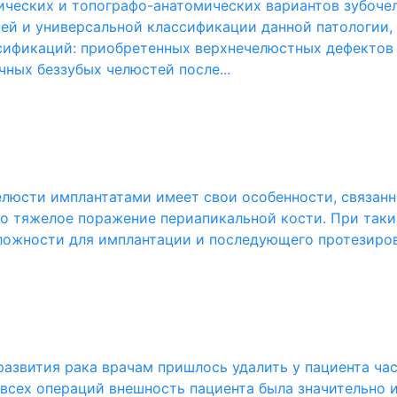
нических и топографо-анатомических вариантов зубоче
ей и универсальной классификации данной патологии, 
ификаций: приобретенных верхнечелюстных дефектов п
чных беззубых челюстей после...
люсти имплантатами имеет свои особенности, связанны
бо тяжелое поражение периапикальной кости. При так
 сложности для имплантации и последующего протезиро
азвития рака врачам пришлось удалить у пациента час
 всех операций внешность пациента была значительно и