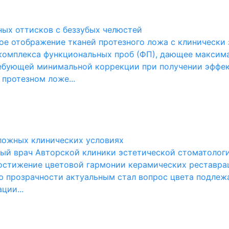
ных оттисков с беззубых челюстей
ное отображение тканей протезного ложа с клиническ
комплекса функциональных проб (ФП), дающее максим
ребующей минимальной коррекции при получении эфф
протезном ложе...
сложных клинических условиях
вный врач Авторской клиники эстетической стоматолог
остижение цветовой гармонии керамических реставрац
 прозрачности актуальным стал вопрос цвета подлежа
ции...