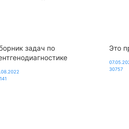
Это присасывающийся протез!
О
п
07.05.2021
с
30757
18
27