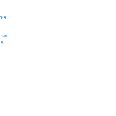
гия
огия
ия