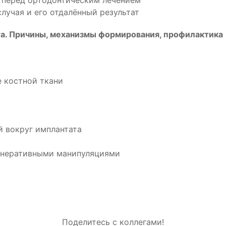
 перед ортодонтическим лечением
лучая и его отдалённый результат
ата. Причины, механизмы формирования, профилактика
 костной ткани
й вокруг имплантата
генеративными манипуляциями
Поделитесь с коллегами!