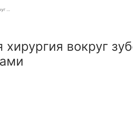
г ...
 хирургия вокруг зуб
ками