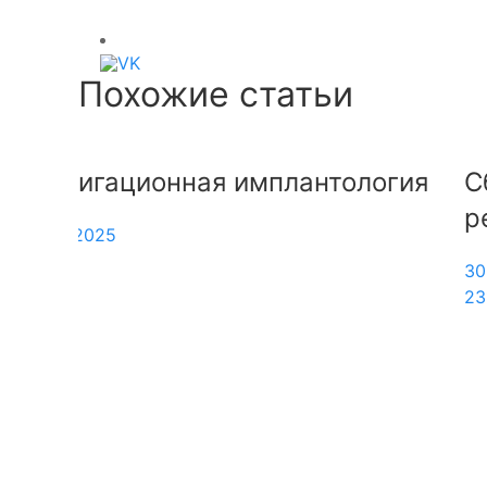
Похожие статьи
гия
Сборник задач по
рентгенодиагностике
30.08.2022
23141