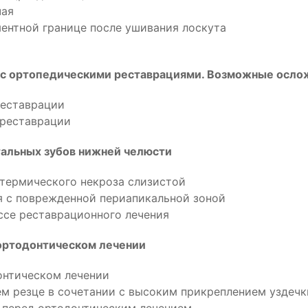
чая
ентной границе после ушивания лоскута
ах с ортопедическими реставрациями. Возможные осло
реставрации
 реставрации
тальных зубов нижней челюсти
 термического некроза слизистой
я с поврежденной периапикальной зоной
ссе реставрационного лечения
 ортодонтическом лечении
онтическом лечении
ем резце в сочетании с высоким прикреплением уздечк