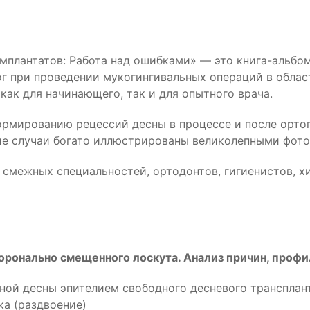
имплантатов: Работа над ошибками» — это книга-альбо
 при проведении мукогингивальных операций в област
как для начинающего, так и для опытного врача.
рмированию рецессий десны в процессе и после ортоп
кие случаи богато иллюстрированы великолепными фот
 смежных специальностей, ортодонтов, гигиенистов,
х
коронально смещенного лоскута. Анализ причин, профи
ной десны эпителием свободного десневого трансплан
ка (раздвоение)