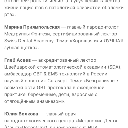
с козырей: роль гигиениста в улучшении качества
жизни пациентов с патологией слизистой оболочки
рта».
Марина Приямпольская
— главный пародонтолог
Медгруппы Фэнтези, сертифицированный лектор
Swiss Dental Academy. Тема: «Хорошая или ЛУЧШАЯ
зубная щётка».
Глеб Асеев
— аккредитованный лектор
Швейцарской стоматологической академии (SDA),
амбассадор GBT & EMS технологий в России,
научный советник Curasept. Тема: «Безграничные
возможности GBT протокола в ежедневной
практике: беременные, дети, взрослые с
отягощённым анамнезом».
Юлия Волкова
— главный врач
пародонтологического центра «Мегаполис Дент»
(Санкт-Петербург), вице-президент НПА,