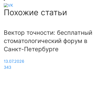
Похожие статьи
Вектор точности: бесплатный
V
й
стоматологический форум в
«
Санкт-Петербурге
с
с
13.07.2026
343
1
4