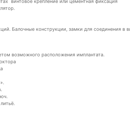
тах винтовое крепление или цементная фиксация
лятор.
й. Балочные конструкции, замки для соединения в в
етом возможного расположения имплантата.
доктора
да
».
.
юч.
литьё.