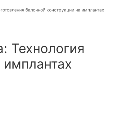
зготовления балочной конструкции на имплантах
а: Технология
а имплантах