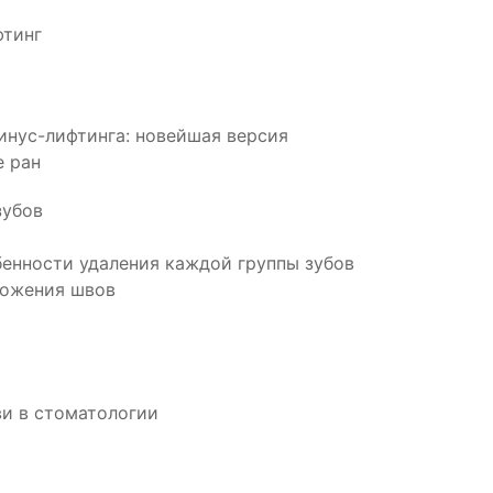
фтинг
инус-лифтинга: новейшая версия
е ран
зубов
бенности удаления каждой группы зубов
ложения швов
и в стоматологии