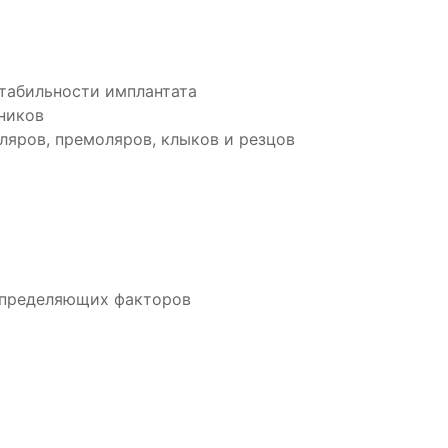
табильности имплантата
ников
яров, премоляров, клыков и резцов
определяющих факторов