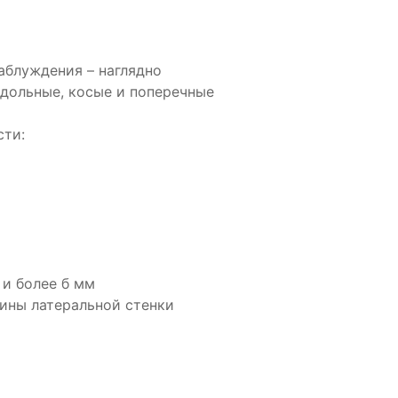
аблуждения – наглядно
дольные, косые и поперечные
сти:
 и более б мм
ины латеральной стенки