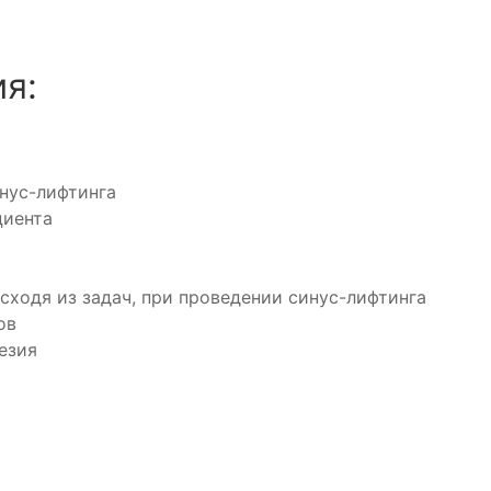
я:
нус-лифтинга
циента
сходя из задач, при проведении синус-лифтинга
ов
езия