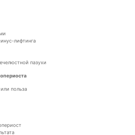
ами
синус-лифтинга
нечелюстной пазухи
копериоста
или польза
опериост
льтата