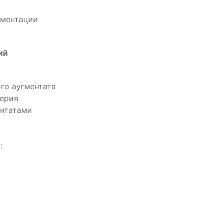
гментации
ий
ого аугментата
верия
антатами
: