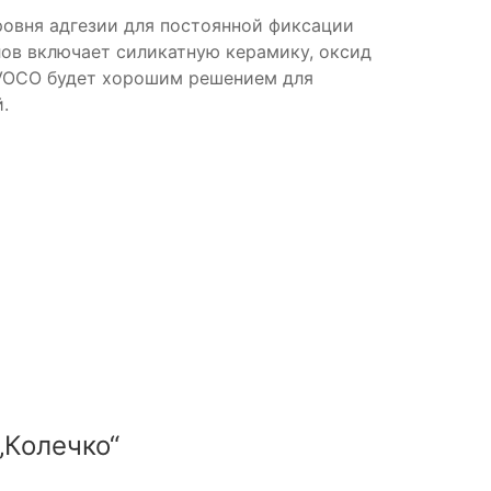
ровня адгезии для постоянной фиксации
лов включает силикатную керамику, оксид
т VOCO будет хорошим решением для
.
„Колечко“