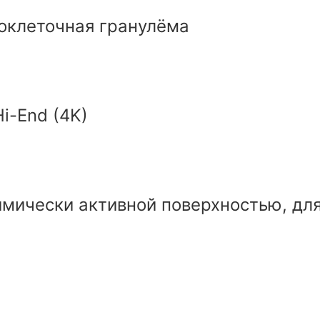
токлеточная гранулёма
i-End (4K)
имически активной поверхностью, дл