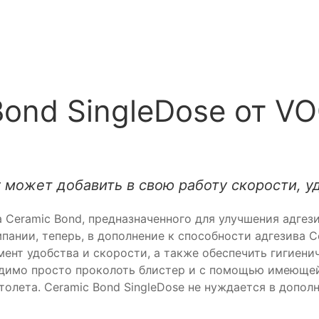
Bond SingleDose от V
может добавить в свою работу скорости, уд
ва Ceramic Bond, предназначенного для улучшения адге
пании, теперь, в дополнение к способности адгезива C
ент удобства и скорости, а также обеспечить гигиени
одимо просто проколоть блистер и с помощью имеющей
толета. Ceramic Bond SingleDose не нуждается в допол