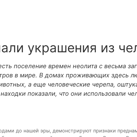
али украшения из че
сть поселение времен неолита с весьма заг
тров в мире. В домах проживающих здесь лю
животных, а еще человеческие черепа, ошту
находки показали, что они использовали че
годами до нашей эры, демонстрируют признаки предн