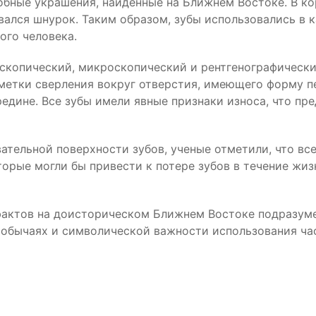
добные украшения, найденные на Ближнем Востоке. В к
вался шнурок. Таким образом, зубы использовались в 
ого человека.
копический, микроскопический и рентгенографический
метки сверления вокруг отверстия, имеющего форму пе
едине. Все зубы имели явные признаки износа, что пре
вательной поверхности зубов, ученые отметили, что в
торые могли бы привести к потере зубов в течение жиз
фактов на доисторическом Ближнем Востоке подразуме
х обычаях и символической важности использования час