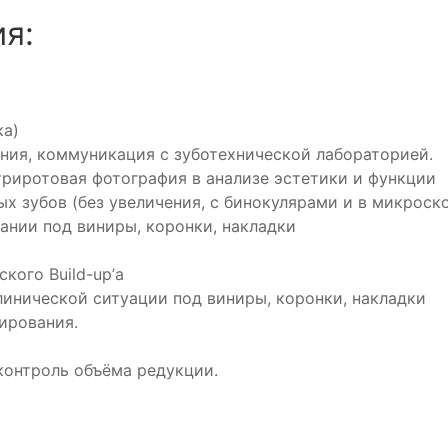
я:
ка)
ения, коммуникация с зуботехнической лабораторией.
триротовая фотография в анализе эстетики и функции
х зубов (без увеличения, с бинокулярами и в микроск
ании под виниры, коронки, накладки
кого Build-up’а
линической ситуации под виниры, коронки, накладки
ирования.
контроль объёма редукции.