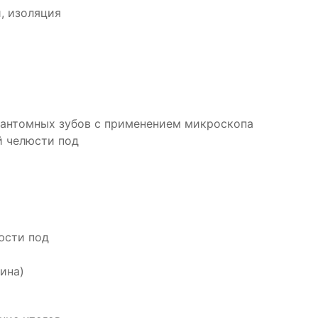
, изоляция
антомных зубов с применением микроскопа
й челюсти под
юсти под
ина)