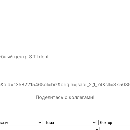
бный центр S.T.I.dent
earch&oid=1358221546&ol=biz&origin=jsapi_2_1
Поделитесь с коллегами!