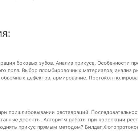
я:
ация боковых зубов. Анализ прикуса. Особенности пре
его поля. Выбор пломбировочных материалов, анализ р
объемных дефектов, армирование. Протокол полирован
при пришлифовывании реставраций. Последовательност
четанные дефекты. Алгоритм работы при коррекции рест
однять прикус прямым методом? Билдап.Фотопротокол.