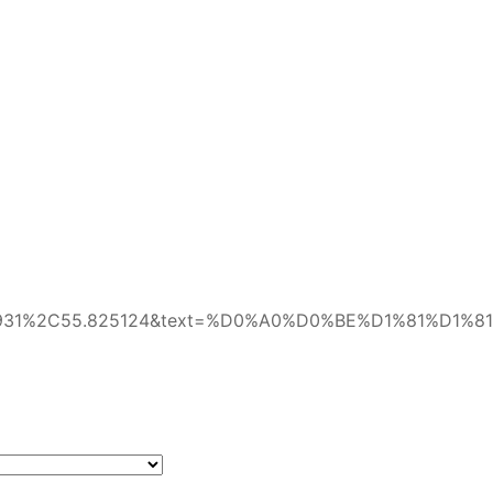
_74&sll=37.503931%2C55.825124&text=%D0%A0%D