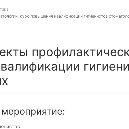
тика
тологии, курс повышения квалификации гигиенистов стоматол
екты профилактическ
квалификации гигиен
их
 мероприятие:
иенистов