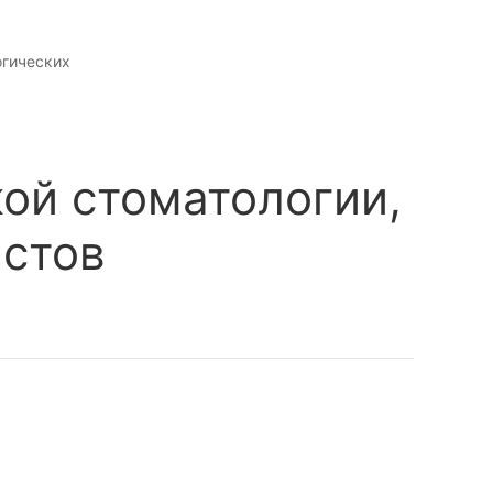
огических
ой стоматологии,
истов