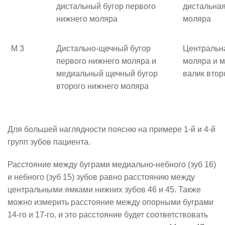
дистальный бугор первого
дистальная
нижнего моляра
моляра
М 3
Дистально-щечный бугор
Центральна
первого нижнего моляра и
моляра и 
медиальный щечный бугор
валик втор
второго нижнего моляра
Для большей наглядности поясню на примере 1-й и 4-й
групп зубов пациента.
Расстояние между буграми медиально-небного (зуб 16)
и небного (зуб 15) зубов равно расстоянию между
центральными ямками нижних зубов 46 и 45. Также
можно измерить расстояние между опорными буграми
14-го и 17-го, и это расстояние будет соответствовать