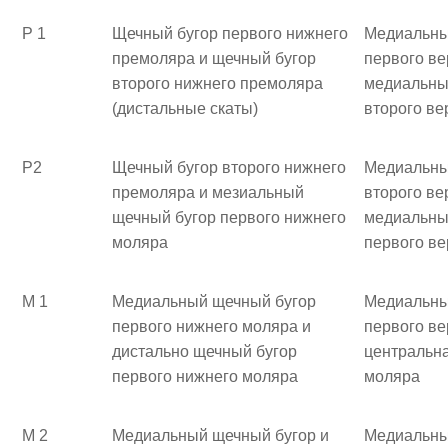
Р 1
Щечный бугор первого нижнего
Медиальны
премоляра и щечный бугор
первого ве
второго нижнего премоляра
медиальны
(дистальные скаты)
второго ве
Р2
Щечный бугор второго нижнего
Медиальны
премоляра и мезиальный
второго ве
щечный бугор первого нижнего
медиальны
моляра
первого ве
М 1
Медиальный щечный бугор
Медиальны
первого нижнего моляра и
первого ве
дистально щечный бугор
центральна
первого нижнего моляра
моляра
М 2
Медиальный щечный бугор и
Медиальны