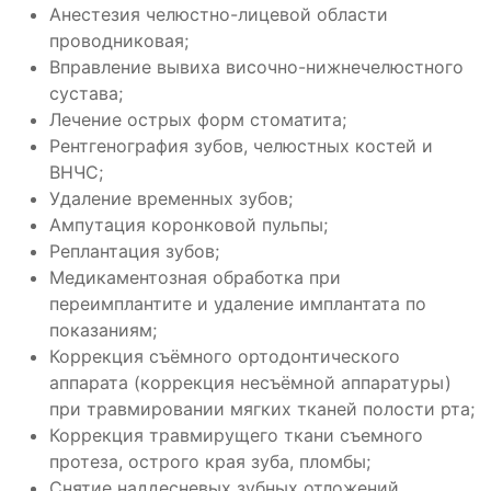
Анестезия челюстно-лицевой области
проводниковая;
Вправление вывиха височно-нижнечелюстного
сустава;
Лечение острых форм стоматита;
Рентгенография зубов, челюстных костей и
ВНЧС;
Удаление временных зубов;
Ампутация коронковой пульпы;
Реплантация зубов;
Медикаментозная обработка при
переимплантите и удаление имплантата по
показаниям;
Коррекция съёмного ортодонтического
аппарата (коррекция несъёмной аппаратуры)
при травмировании мягких тканей полости рта;
Коррекция травмирущего ткани съемного
протеза, острого края зуба, пломбы;
Снятие наддесневых зубных отложений,