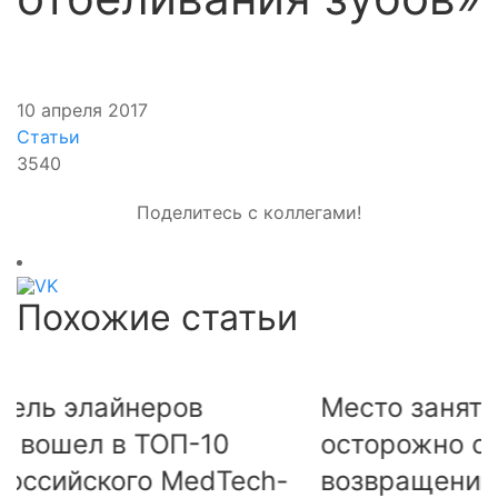
10 апреля 2017
Статьи
3540
Поделитесь с коллегами!
Похожие статьи
Место занято. Почему врачи
С
осторожно относятся к
с
возвращению иностранных
Ч