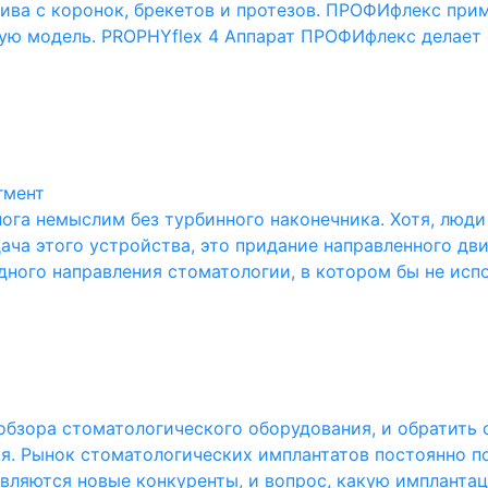
зива с коронок, брекетов и протезов. ПРОФИфлекс при
ую модель. PROPHYflex 4 Аппарат ПРОФИфлекс делает
гмент
лога немыслим без турбинного наконечника. Хотя, люд
ача этого устройства, это придание направленного д
дного направления стоматологии, в котором бы не испо
обзора стоматологического оборудования, и обратить
я. Рынок стоматологических имплантатов постоянно п
ляются новые конкуренты, и вопрос, какую имплантац