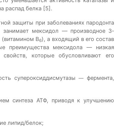
сто уменьшается активность каталазы и
 распад белка [5].
тной защиты при заболеваниях пародонта
ых занимает мексидол — производное 3-
м (витамином В
), а входящий в его состав
6
ные преимущества мексидола — низкая
 свойств, которые обусловливают его
ность супероксиддисмутазы
фермента,
—
ием синтеза АТФ, приводя к улучшению
ие липид/белок;