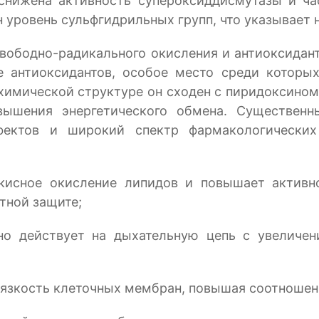
 снижена активность супероксиддисмутазы и ча
уровень сульфгидрильных групп, что указывает на
свободно-радикального окисления и антиоксидан
е антиоксидантов, особое место среди котор
 химической структуре он сходен с пиридоксино
овышения энергетического обмена. Существен
ффектов и широкий спектр фармакологических
екисное окисление липидов и повышает актив
тной защите;
но действует на дыхательную цепь с увеличен
язкость клеточных мембран, повышая соотношен