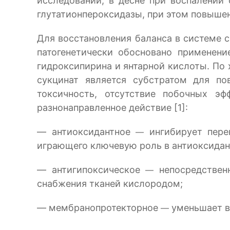
исследований, в десне при воспалении
глутатионпероксидазы, при этом повышен 
Для восстановления баланса в системе 
патогенетически обосновано применени
гидроксипирина и янтарной кислоты. По
сукцинат является субстратом для п
токсичность, отсутствие побочных э
разнонаправленное действие [1]:
— антиоксидантное
ингибирует пер
—
играющего ключевую роль в антиоксидан
— антигипоксическое
непосредствен
—
снабжения тканей кислородом;
— мембранопротекторное
уменьшает в
—