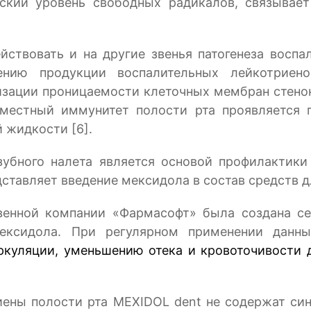
ский уровень свободных радикалов, связывает
ствовать и на другие звенья патогенеза воспал
нию продукции воспалительных лейкотриено
изации проницаемости клеточных мембран стенок
 местный иммунитет полости рта проявляется 
 жидкости [6].
 зубного налета является основой профилактики
ставляет введение мексидола в состав средств д
венной компании «Фармасофт» была создана с
мексидола. При регулярном применении данн
ркуляции, уменьшению отека и кровоточивости д
иены полости рта
MEXIDOL
dent
не содержат син