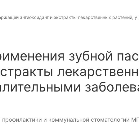
ержащей антиоксидант и экстракты лекарственных растений, у
рименения зубной па
кстракты лекарственн
палительными заболев
ой профилактики и коммунальной стоматологии М