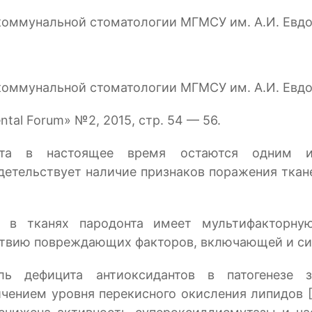
и коммунальной стоматологии МГМСУ им. А.И. Евд
и коммунальной стоматологии МГМСУ им. А.И. Евд
tal Forum» №2, 2015, стр. 54 — 56.
онта в настоящее время остаются одним и
детельствует наличие признаков поражения ткан
я в тканях пародонта имеет мультифакторн
йствию повреждающих факторов, включающей и си
ь дефицита антиоксидантов в патогенезе з
чением уровня перекисного окисления липидов [