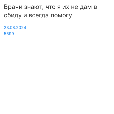
Врачи знают, что я их не дам в
З
обиду и всегда помогу
В
п
23.08.2024
к
5699
с
1
7