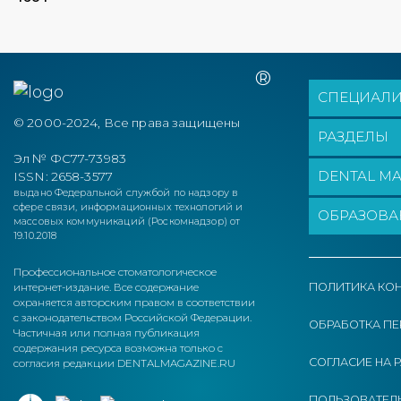
СПЕЦИАЛ
© 2000-2024, Все права защищены
РАЗДЕЛЫ
Эл № ФС77-73983
DENTAL MA
ISSN: 2658-3577
выдано Федеральной службой по надзору в
сфере связи, информационных технологий и
ОБРАЗОВА
массовых коммуникаций (Роскомнадзор) от
19.10.2018
Профессиональное стоматологическое
ПОЛИТИКА КО
интернет-издание. Все содержание
охраняется авторским правом в соответствии
с законодательством Российской Федерации.
ОБРАБОТКА П
Частичная или полная публикация
содержания ресурса возможна только с
СОГЛАСИЕ НА 
согласия редакции DENTALMAGAZINE.RU
ПОЛЬЗОВАТЕЛ