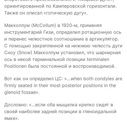
ориентированной по Камперовской горизонтали.
Также он описал «готическую дугу».
Макколлум (McCollum) в 1920-м, применяя
инструментарий Гизи, определил ротационную ось
и перенес челюстное соотношение в артикулятор.
С помощью закрепленной на нижнюю челюсть дуги
Сноу (Snow) Макколлум установил, что шарнирная
ось в некой терминальной позиции terminalen
Positionen была постоянной и воспроизводимой.
Вот как он определил ЦС: «…when both condyles are
firmly seated in their most posterior positions in the
glenoid fossae».
Дословно: «…если оба мыщелка крепко сидят в
своей наиболее задней позиции в глено­идальной
ямке».