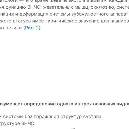
тологи — это врачи жевательного аппарата». Каждый 
руя функцию ВНЧС, жевательных мышц, окклюзию, сист
ункция и деформация системы зубочелюстного аппара
кого статуса имеет критическое значение для планир
агностики
(Рис. 2)
.
зумевает определение одного из трех основных видо
 системы без поражения структур сустава.
труктуре ВНЧС.