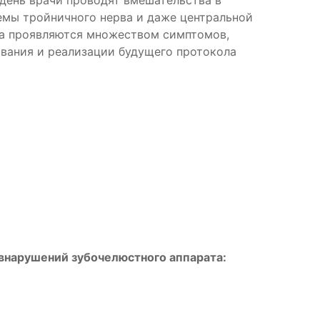
день врачи проводят вмешательства в
емы тройничного нерва и даже центральной
та проявляются множеством симптомов,
ования и реализации будущего протокола
внарушений зубочелюстного аппарата: