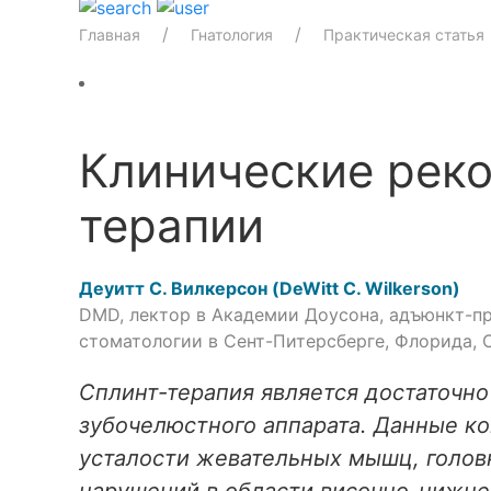
Главная
Гнатология
Практическая статья
Клинические реко
терапии
Деуитт С. Вилкерсон (
DeWitt C. Wilkerson
)
DMD, лектор в Академии Доусона, адъюнкт-п
стоматологии в Сент-Питерсберге, Флорида,
Сплинт-терапия является достаточн
зубочелюстного аппарата. Данные к
усталости жевательных мышц, головн