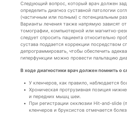
Следующий вопрос, который врач должен задат
определить диагноз суставной патологии сог
(частичным или полным) с потенциальным ра
Варианты лечения также напрямую зависят от
томографии, компьютерной или магнитно-резо
следует спросить пациента относительно пр
сустава поддается коррекции посредством сп
депрограммировать, чтобы обеспечить адекв
гиперфункции можно провести пальпацию диа
В ходе диагностики врач должен помнить о 
У кленчеров, как правило, наблюдается б
Хроническая протрузивная позиция нижн
и передних мышц шеи.
При регистрации окклюзии Hit-and-slide 
кленчеров и бруксистов отмечается боле