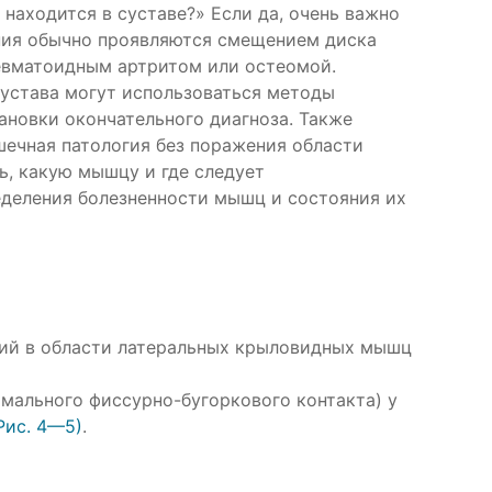
находится в суставе?» Если да, очень важно
ения обычно проявляются смещением диска
ревматоидным артритом или остеомой.
сустава могут использоваться методы
ановки окончательного диагноза. Также
ечная патология без поражения области
ь, какую мышцу и где следует
еделения болезненности мышц и состояния их
ний в области латеральных крыловидных мышц
имального фиссурно-бугоркового контакта) у
Рис. 4—5)
.