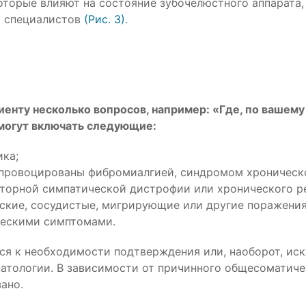
торые влияют на состояние зубочелюстного аппарата,
х специалистов
(Рис. 3)
.
иенту несколько вопросов, например: «Где, по вашем
могут включать следующие:
ика;
спровоцированы фибромиалгией, синдромом хроническ
торной симпатической дистрофии или хронического ре
еские, сосудистые, мигрирующие или другие поражения
ческими симптомами.
ятся к необходимости подтверждения или, наоборот, ис
атологии. В зависимости от причинного общесоматиче
ано.