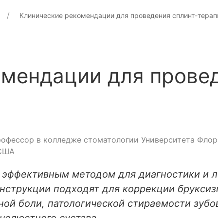
Клинические рекомендации для проведения сплинт-терап
мендации для провед
рофессор в колледже стоматологии Университета Фло
 США
о эффективным методом для диагностики и 
онструкции подходят для коррекции брукси
ой боли, патологической стираемости зубов