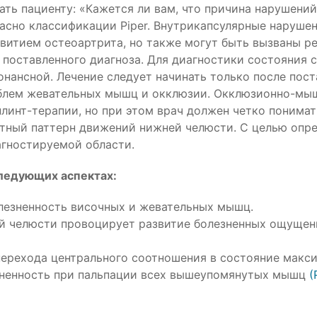
ь пациенту: «Кажется ли вам, что причина нарушений 
ласно классификации Piper. Внутрикапсулярные наруш
звитием остеоартрита, но также могут быть вызваны 
 поставленного диагноза. Для диагностики состояния 
нансной. Лечение следует начинать только после пост
облем жевательных мышц и окклюзии. Окклюзионно-мыш
линт-терапии, но при этом врач должен четко понимат
атный паттерн движений нижней челюсти. С целью опр
гностируемой области.
следующих аспектах:
олезненность височных и жевательных мышц.
ей челюсти провоцирует развитие болезненных ощуще
(перехода центрального соотношения в состояние макс
зненность при пальпации всех вышеупомянутых мышц
(