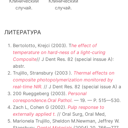
Клинический
Клинический
случай.
случай.
ЛИТЕРАТУРА
Bertolotto, Krejci (2003). T
he effect of
temperature on hard-ness of a light-curing
Composite
// J Dent Res. 82 (special inssue A):
abstr.
Trujillo, Stransbury (2003 ).
Thermal effects on
composite photopolymerization monitored by
real-time NIR.
// J Dent Res. 82 (special issue A) a
200 Rueggeberg (2003).
Personal
corespondence.Oral Pathol.
— 19. — P. 515—530.
Zach L, Cohen G (2002).
Pulp response to
externally applied t.
// Oral Surg, Oral Med,
Marionela Trujillo, Sheldon M.Newman, Jeffrey W.
Stansbury,
Dental Materials
(2004) 20, 766—777,