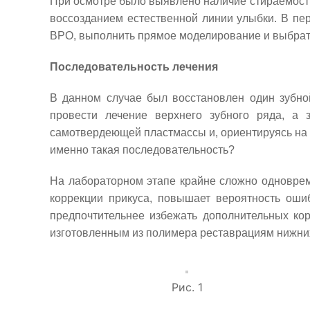
При осмотре было выявлено наличие стираемости
воссозданием естественной линии улыбки. В пер
ВРО, выполнить прямое моделирование и выбра
Последовательность лечения
В данном случае был восстановлен один зубной
провести лечение верхнего зубного ряда, а
самотвердеющей пластмассы и, ориентируясь на 
именно такая последовательность?
На лабораторном этапе крайне сложно одновреме
коррекции прикуса, повышает вероятность оши
предпочтительнее избежать дополнительных кор
изготовленным из полимера реставрациям нижних з
Рис. 1