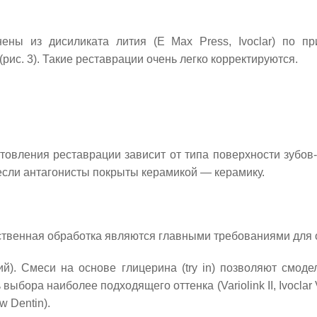
ны из дисиликата лития (E Max Press, Ivoclar) по пр
рис. 3). Такие реставрации очень легко корректируются.
товления реставрации зависит от типа поверхности зубов-
если антагонисты покрыты керамикой — керамику.
ественная обработка являются главными требованиями для 
ий). Смеси на основе глицерина (try in) позволяют смод
ора наиболее подходящего оттенка (Variolink II, Ivoclar Vi
w Dentin).