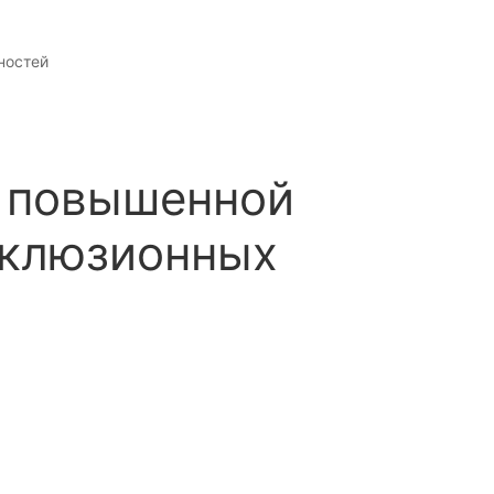
ностей
я повышенной
кклюзионных