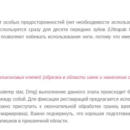
т особых предосторожностей (нет необходимости использов
спользуется сразу для десяти передних зубов (
U
ltrapak
позволяют избежать использования нити, потому что име
иконовых ключей (обрезка в области шеек и нанесение с
atemp star, Dmg) выполнение данного этапа происходит б
жду собой. Для фиксации реставраций предлагается испо
ожно приступить к окончательной обработке границ вр
маркировка). Важно подчеркнуть, что хорошая подготовк
излишков в пришеечной области.