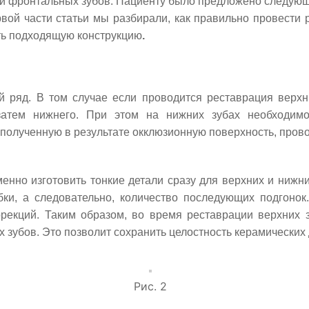
 фронтальных зубов. Пациенту было предложено следующе
вой части статьи мы разбирали, как правильно провести р
ть подходящую конструкцию
.
 ряд. В том случае если проводится реставрация верхн
 затем нижнего. При этом на нижних зубах необходим
полученную в результате окклюзионную поверхность, прово
нно изготовить тонкие детали сразу для верхних и нижни
бки, а следовательно, количество последующих подгонок
рекций. Таким образом, во время реставрации верхних 
убов. Это позволит сохранить целостность керамических де
Рис. 2