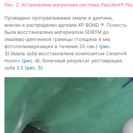
Рис. 2. Установлена матричная система Palodent® Plu
Проведено протравливание эмали и дентина,
внесен и распределен адгезив XP BOND ®. Полость
была восстановлена материалом SDRTM до
эмалево-дентинной границы (толщина 4 мм,
фотополимеризация в течение 20 сек.)
(рис.
3)
.
Эмаль зуба восстановлена композитом Ceram•X
mono+
(рис. 4)
. Конечный результат реставрации
зуба 3.5
(рис. 5)
.