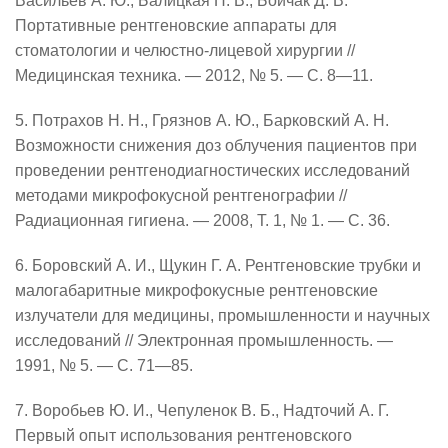
Васильев А. Ю., Балицкая Н. В., Бойчак Д. В.
Портативные рентгеновские аппараты для
стоматологии и челюстно-лицевой хирургии //
Медицинская техника.
—
2012, № 5.
—
С.
8—11
.
5. Потрахов Н. Н., Грязнов А. Ю., Барковский А. Н.
Возможности снижения доз облучения пациентов при
проведении рентгенодиагностических исследований
методами микрофокусной рентгенографии //
Радиационная гигиена.
—
2008, Т. 1, № 1.
—
С. 36.
6. Боровский А. И., Щукин Г. А. Рентгеновские трубки и
малогабаритные микрофокусные рентгеновские
излучатели для медицины, промышленности и научных
исследований // Электронная промышленность.
—
1991, № 5.
— С. 71—85
.
7. Воробьев Ю. И., Чепуленок В. Б., Надточий А. Г.
Первый опыт использования рентгеновского