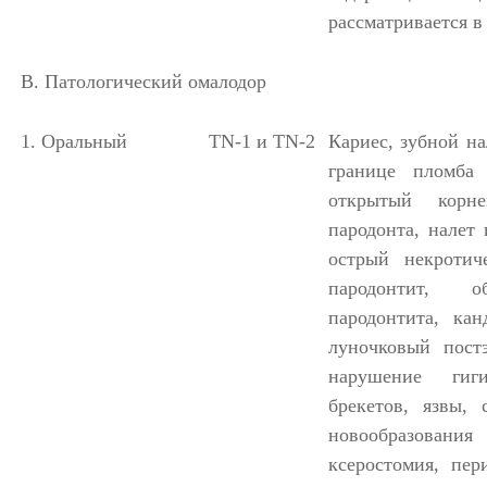
рассматривается в
В. Патологический омалодор
1. Оральный
TN
-1 и
TN
-2
Кариес, зубной на
границе пломб
открытый корн
пародонта, налет
острый некротич
пародонтит, об
пародонтита, кан
луночковый пост
нарушение гиг
брекетов, язвы,
новообразовани
ксеростомия, пер