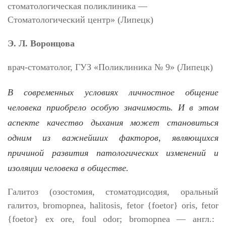
стоматологическая поликлиника
—
Стоматологический центр» (Липецк)
Э. Л. Воронцова
врач-стоматолог, ГУЗ «Поликлиника № 9» (Липецк)
В современных условиях личностное общение
человека приобрело особую значимость. И в этом
аспекте качество
дыхания
может становиться
одним из важнейших факторов, являющихся
причиной развития
патологических
изменений и
изоляции человека в обществе.
Галитоз (озостомия, стоматодисодия, оральный
галитоз, bromopnea,
halitosis
,
fetor
{
foetor
}
oris
,
fetor
{
foetor
}
ex
ore
,
foul
odor
; bromopnea
—
англ.: