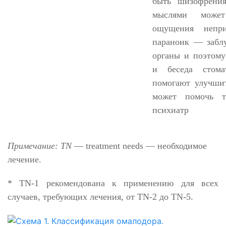
быть шизофрения
мыслями может
ощущения непри
параноик
—
забл
органы и поэтому
и беседа стома
помогают улучши
может помочь т
психиатр
Примечание: TN
—
treatment needs
—
необходимое
лечение.
*
TN
-1 рекомендована к применению для всех
случаев, требующих лечения, от
TN
-2 до
TN
-5.