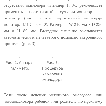
отсутствия омалодора Флейшер Г. М. рекомендует
применять портативный сульфид-монитор
—
г
алиметр (рис. 2) или
портативный омалодор-
монитор,
B
/
B
Checker
®. Размер —
W
210 мм ×
D
230
мм ×
H
80 мм. Выходное значение указывается
автоматически и печатается с помощью встроенного
принтера (рис. 3).
Рис. 2. Аппарат
Рис. 3.
галиметр.
Процедура
измерения
омалодора.
Если после лечения истинного омалодора или
псевдомалодора ребенок или родитель по-прежнему