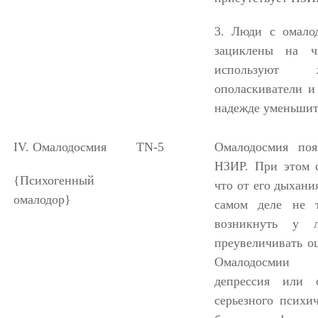
3. Люди с омалод
зациклены на ч
используют ж
ополаскиватели и
надежде уменьшит
IV.
Омалодосмия
TN
-5
Омалодосмия поя
НЗИР. При этом с
{
Психогенный
что от его дыхания
омалодор
}
самом деле не 
возникнуть у л
преувеличивать о
Омалодосмии 
депрессия или 
серьезного психи