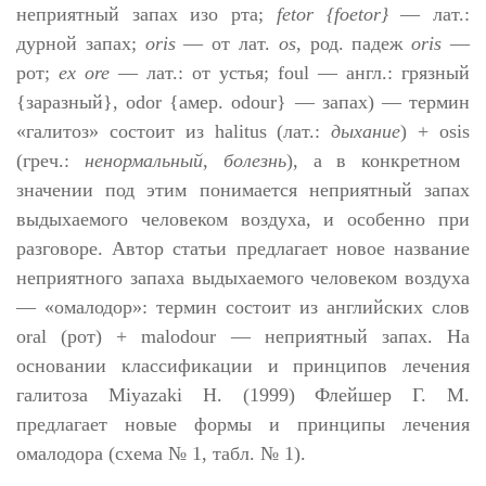
неприятный запах изо рта;
fetor
{
foetor
}
—
лат.:
дурной запах;
oris
— от лат.
os
, род. падеж
oris
—
рот;
ex
ore
—
лат.: от устья;
foul
—
англ.: грязный
{заразный},
odor
{амер. odour}
—
запах) — термин
«
галитоз»
состоит из
halitus
(лат.:
дыхание
) +
osis
(греч.:
ненормальный, болезнь
), а в конкретном
значении под этим понимается неприятный запах
выдыхаемого
человеком воздуха, и особенно при
разговоре. Автор статьи предлагает новое название
неприятного запаха выдыхаемого человеком воздуха
—
«омалодор»: термин состоит из английских слов
oral (рот) + malodour
—
неприятный запах. На
основании классификации и принципов лечения
галитоза
Miyazaki
H
. (1999) Флейшер Г. М.
предлагает новые формы и принципы лечения
омалодора (схема № 1, табл. № 1).