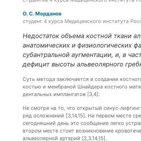
О. С. Морданов
студент 4 курса Медицинского института Ро
Недостаток объема костной ткани а
анатомических и физиологических фа
субантральной аугментации, и, в час
дефицит высоты альвеолярного гребня
Суть метода заключается в создании костног
костью и мембраной Шнайдера костного мате
дентальных имплантатов [3,4].
Не смотря на то, что открытый синус-лифтин
ряд осложнений [3,14,15]. На первом месте 
сегодняшний день это сообщение легко устра
втором месте стоит возникновение кровотече
альвеолярной артерий [2,3,14,15].