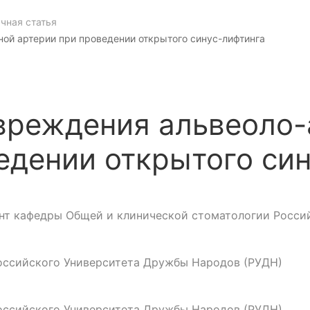
чная статья
ой артерии при проведении открытого синус-лифтинга
вреждения альвеоло-
едении открытого си
тент кафедры Общей и клинической стоматологии Росс
Российского Университета Дружбы Народов (РУДН)
Российского Университета Дружбы Народов (РУДН)