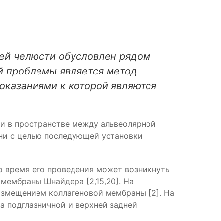
ней челюсти обусловлен рядом
ой проблемы является метод
показаниями к которой являются
ии в пространстве между альвеолярной
ни с целью последующей установки
во время его проведения может возникнуть
мембраны Шнайдера [2,15,20]. На
азмещением коллагеновой мембраны [2]. На
а подглазничной и верхней задней