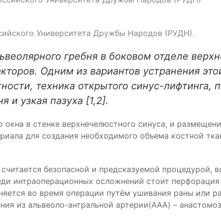
ссийского Университета Дружбы Народов (РУДН).
львеолярного гребня в боковом отделе верх
кторов. Одним из вариантов устранения эт
тности, техника открытого синус-лифтинга, 
 и узкая пазуха [1,2].
о окна в стенке верхнечелюстного синуса, и размещен
риала для создания необходимого объема костной тка
г считается безопасной и предсказуемой процедурой, 
среди интраоперационных осложнений стоит перфорация 
няется во время операции путём ушивания раны или р
ния из альвеоло-антральной артерии(ААА) – анастомоз