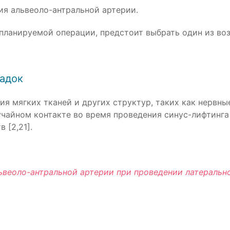
я альвеоло-антральной артерии.
 планируемой операции, предстоит выбрать один из в
адок
я мягких тканей и других структур, таких как нервны
лучайном контакте во время проведения синус-лифтинг
 [2,21].
ьвеоло-антральной артерии при проведении латеральн