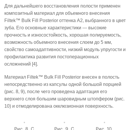
Для дальнейшего восстановления полости применен
композитный материал для объемного внесения
Filtek
™
Bulk
Fill
Posterior
оттенка А2, выбранного в цвет
зуба. Его основные характеристики — высокие
прочность и износостойкость, хорошая полируемость,
возможность объемного внесения слоем до 5 мм,
свойство самоадаптивности, низкий модуль упругости и
профилактика развития постоперационных
осложнений [4].
Материал
Filtek
™
Bulk
Fill
Posterior
внесен в полость
непосредственно из капсулы одной большой порцией
(рис. 8, 9), после чего проведена адаптация его
верхнего слоя большим шаровидным штопфером (рис.
10) и отмоделирована окклюзионная поверхность.
Рис. 8. С
Рис. 9. С
Рис. 10.