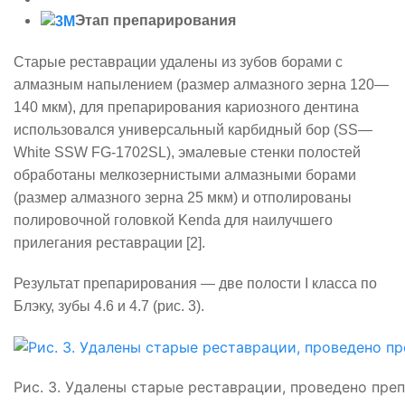
Этап препарирования
Старые реставрации удалены из зубов борами с
алмазным напылением (размер алмазного зерна 120—
140 мкм), для препарирования кариозного дентина
использовался универсальный карбидный бор (
SS
—
White
SSW
FG
-1702
SL
), эмалевые стенки полостей
обработаны мелкозернистыми алмазными борами
(размер алмазного зерна 25 мкм) и отполированы
полировочной головкой
Kenda
для наилучшего
прилегания реставрации [2].
Результат препарирования — две полости
I
класса по
Блэку, зубы 4.6 и 4.7 (рис. 3).
Рис. 3. Удалены старые реставрации, проведено пре