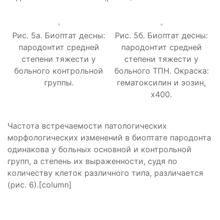
Рис. 5а. Биоптат десны:
Рис. 5б. Биоптат десны:
пародонтит средней
пародонтит средней
степени тяжести у
степени тяжести у
больного контрольной
больного ТПН. Окраска:
группы.
гематоксилин и эозин,
х400.
Частота встречаемости патологических
морфологических изменений в биоптате пародонта
одинакова у больных основной и контрольной
групп, а степень их выраженности, судя по
количеству клеток различного типа, различается
(рис. 6).[column]