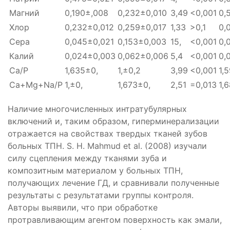
Магний
0,190
±
,008
0,232
±0,010
3,49
<0,
0
01
0,
Хлор
0,232±0,012
0,259±0,017
1,
33
>
0,1
0,
Сера
0,045±0,021
0,153±0,003
15
,
<0,001
0,
Калий
0,024±0,003
0,062±0,006
5
,4
<0,001
0,
Ca/P
1,6
35
±
0,
1
,
±
0,2
3,99
<0,001
1,
Ca+Mg+Na/P
1
,
±
0,
1,673±
0,
2,5
1
=0,013
1,
Наличие многочисленных интратубулярных
включений и, таким образом, гиперминерализации
отражается на свойствах твердых тканей зубов
больных ТПН. S. H. Mahmud et al. (2008) изучали
силу сцепления между тканями зуба и
композитным материалом у больных ТПН,
получающих лечение ГД, и сравнивали полученные
результаты с результатами группы контроля.
Авторы выявили, что при обработке
протравливающим агентом поверхность как эмали,