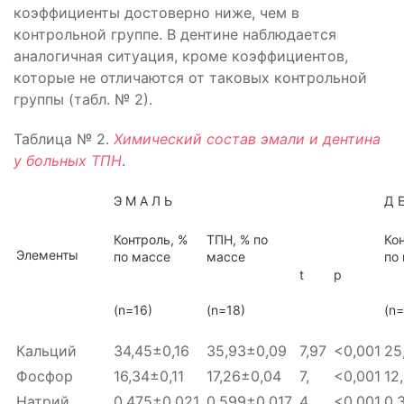
коэффициенты достоверно ниже, чем в
контрольной группе. В дентине наблюдается
аналогичная ситуация, кроме коэффициентов,
которые не отличаются от таковых контрольной
группы (табл. № 2).
Таблица № 2.
Химический состав эмали и дентина
у больных ТПН
.
Э М А Л Ь
Д Е
Контроль, %
ТПН, % по
Ко
Элементы
по массе
массе
по
t
p
(n=16)
(n=18)
(n=
Кальций
34,45±0,16
35,93±0,09
7,97
<0,001
25
Фосфор
16,34±0,11
17,26±0,04
7
,
<0,001
12
Натрий
0,475±0,021
0,599±0,017
4
,
<0,001
0,