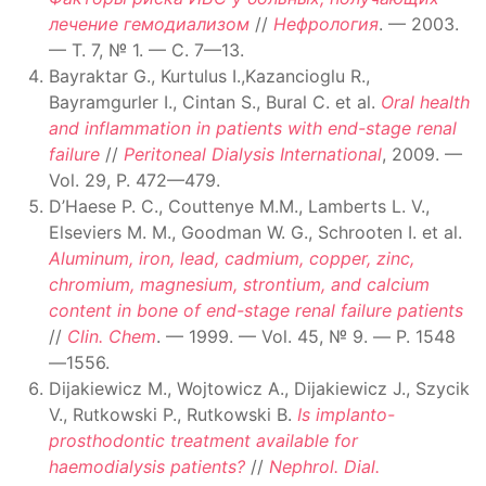
лечение гемодиализом
//
Нефрология
. — 2003.
— Т. 7, № 1. — С. 7—13.
Bayraktar G., Kurtulus I.,Kazancioglu R.,
Bayramgurler I., Cintan S., Bural C. et al.
Oral health
and inflammation in patients with end-stage renal
failure
//
Peritoneal Dialysis International
, 2009. —
Vol. 29, P. 472—479.
D’Haese P. C., Couttenye M.M., Lamberts L. V.,
Elseviers M. M., Goodman W. G., Schrooten I. et al.
Aluminum, iron, lead, cadmium, copper, zinc,
chromium, magnesium, strontium, and calcium
content in bone of end-stage renal failure patients
//
Clin. Chem
. — 1999. — Vol. 45, № 9. — Р. 1548
—1556.
Dijakiewicz M., Wojtowicz A., Dijakiewicz J., Szycik
V., Rutkowski P., Rutkowski B.
Is implanto-
prosthodontic treatment available for
haemodialysis patients?
//
Nephrol. Dial.