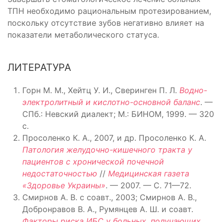
ТПН необходимо рациональным протезированием,
поскольку отсутствие зубов негативно влияет на
показатели метаболического статуса.
ЛИТЕРАТУРА
Горн М. М., Хейтц У. И., Сверинген П. Л.
Вод­но-
электролитный и кислотно-основной баланс
. —
СПб.: Невский диалект; М.: БИНОМ, 1999. — 320
c.
Просоленко К. А., 2007, и др. Просоленко К. А.
Патология желудочно-кишечного тракта у
пациентов с хронической почечной
недостаточностью
//
Медицинская газета
«Здоровье Украины»
. — 2007. — С. 71—72.
Смирнов А. В. с соавт., 2003; Смирнов А. В.,
Добронравов В. А., Румянцев А. Ш. и соавт.
Факторы риска ИБС у больных, получающих