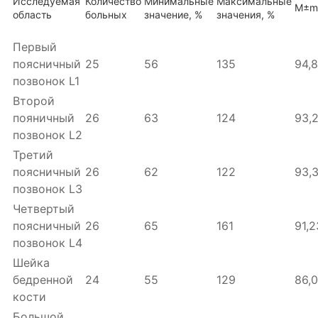
Исследуемая
Количество
Минимальные
Максимальные
М±
m
область
больных
значение, %
значения, %
Первый
поясничный
25
56
135
94,
позвонок
L1
Второй
пояничный
26
63
124
93,
позвонок
L2
Третий
поясничный
26
62
122
93,
позвонок
L3
Четвертый
поясничный
26
65
161
91,
позвонок
L4
Шейка
бедренной
24
55
129
86,
кости
Большой