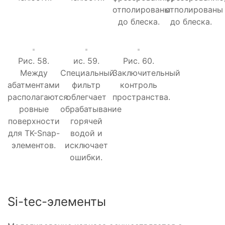
отполированы
отполированы
до блеска.
до блеска.
Рис. 58.
ис. 59.
Рис. 60.
Между
Специальный
Заключительный
абатментами
фильтр
контроль
располагаются
облегчает
пространства.
ровные
обрабатывание
поверхности
горячей
для TK-Snap-
водой и
элементов.
исключает
ошибки.
Si-tec-элементы