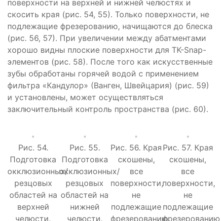
поверхности на верхней и нижней челюстях и
скосить края (рис. 54, 55). Только поверхности, не
подлежащие фрезерованию, начищаются до блеска
(рис. 56, 57). При увеличении между абатментами
хорошо видны плоские поверхности для TK-Snap-
элементов (рис. 58). После того как искусственные
зубы обработаны горячей водой с применением
фильтра «Кандулор» (Ванген, Швейцария) (рис. 59)
и установлены, может осуществляться
заключительный контроль пространства (рис. 60).
Рис. 54.
Рис. 55.
Рис. 56. Края
Рис. 57. Края
Подготовка
Подготовка
скошены,
скошены,
окклюзионных/
окклюзионных/
все
все
резцовых
резцовых
поверхности,
поверхности,
областей на
областей на
не
не
верхней
нижней
подлежащие
подлежащие
челюсти.
челюсти.
фрезерованию,
фрезерованию