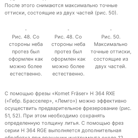
После этого снимаются максимально точные
оттиски, состоящие из двух частей (рис. 50).
Рис. 48. Со
Рис. 48. Со
Рис. 50.
стороны неба
стороны неба
Максимально
протез был
протез был
точные оттиски,
оформлен как
оформлен как
состоящие из
можно более
можно более
двух частей.
естественно.
естественно.
С помощью фрезы «Komet Fräser» H 364 RXE
(«Гебр. Брасселер», «Лемго») можно эффективно
осуществить предварительное фрезерование (рис.
51, 52). При этом необходимо сохранять
определенную толщину литья. С помощью фрез
серии H 364 RGE выполняется дополнительная
обработка при вращении инструмента около 12