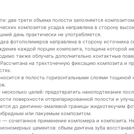
ти: две трети объема полости заполняется композитом
ческих композитов усадка направлена в сторону высок
ешний день практически не употребляется.
дка фотополимеров направлена в сторону источника с
рждение каждой порции композита, толщина которой н
одимо также облучать дополнительно контактные пове
 Рассчитана на трехточечную фиксацию композита и пр
стях.
вносится в полость горизонтальными слоями тощиной н
ов.
 несколько целей: предотвратить наноподтекание посл
ности поверхности отпрепарированной полости и улу
няется до дентинно-эмалевой границы жидкотекучим ф
гибридным или пакуемым композитом.
) — сочетанное применение компомера и композита. Н
оиономерных цементов: объем дентина зуба восстанав