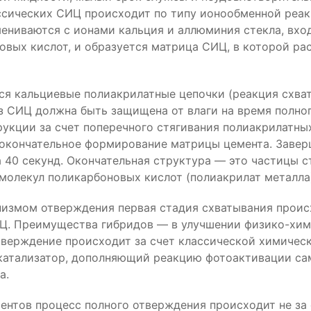
ассических СИЦ происходит по типу ионообменной реа
ениваются с ионами кальция и аллюминия стекла, вход
овых кислот, и образуется матрица СИЦ, в которой р
я кальциевые полиакрилатные цепочки (реакция схват
из СИЦ должна быть защищена от влаги на время полно
кции за счет поперечного стягивания полиакрилатных
т окончательное формирование матрицы цемента. Заве
а 40 секунд. Окончательная структура — это частицы 
молекул поликарбоновых кислот (полиакрилат металла
измом отверждения первая стадия схватывания проис
ИЦ. Преимущества гибридов — в улучшении физико-химич
тверждение происходит за счет классической химичес
-катализатор, дополняющий реакцию фотоактивации с
а.
ентов процесс полного отверждения происходит не за о