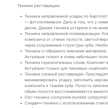
Техники реставрации:
Техника направленной усадки по Бертолот
— фотополимером. Дело в том, что у хими
десны. Данная техника устарела и на нын
Техника направленной полимеризации. Уса
композита от стенок полости, светоотве
через сохраненные структуры зуба. Необх
Техника U-образного внесения материала.
Актуальна только в очень небольших поло
Техника горизонтальных слоев. Композит 
Актуально только для пакуемых композит
Техника слоеной реставрации. Преследует
минимизировать усадку, заполнить неров
композита к тканям зуба. Полость запол
объем полости восстанавливается микро
Cbc-техника (composite bonded com­pomer
Сэндвич-техника с использованием стекл