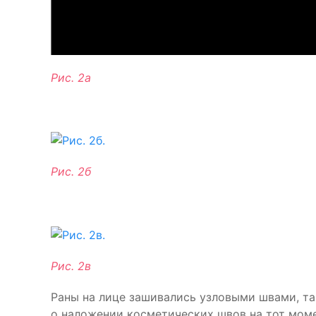
Рис. 2а
Рис. 2б
Рис. 2в
Раны на лице зашивались узловыми швами, так
о наложении косметических швов на тот мом