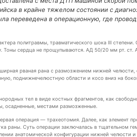
.11 доставлена с места ДТП машиной скорой 
ийска в крайне тяжелом состоянии с диагно
 была переведена в операционную, где пров
ктера политравмы, травматического шока III степени.
. Тоны сердца не прощупываются. АД 50/20 мм рт. ст. А
бширная рваная рана с размозжением нижней челюсти,
ную, поднижнечелюстную области и косо вниз на бок
нородных тел в виде костных фрагментов, как свободн
ы, осадненные, местами размозженные.
ервая операция — трахеотомия. Далее, как элемент п
ка раны. Суть операции заключалась в тщательном гем
лении анатомической конфигурации нижней челюсти и 