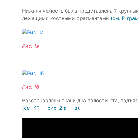
Нижняя челюсть была представлена 7 крупны
лежащими костными фрагментами
(см. R-грам
Рис. 1а
Рис. 1б
Восстановлены ткани дна полости рта, подъя
(см. КТ — рис. 2 а — в)
.