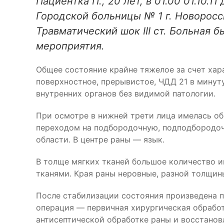
Пациентка П., 20 лет, в 01.00 01.10
Городской больницы № 1 г. Новоросс
Травматический шок III ст. Больная
мероприятия.
Общее состояние крайне тяжелое за счет хара
поверхностное, прерывистое, ЧДД 21 в минуту
внутренних органов без видимой патологии.
При осмотре в нижней трети лица имелась о
переходом на подбородочную, подподбородоч
области. В центре раны — язык.
В толще мягких тканей большое количество и
тканями. Края раны неровные, разной толщин
После стабилизации состояния произведена п
операция — первичная хирургическая обработ
антисептической обработке раны и восстанов