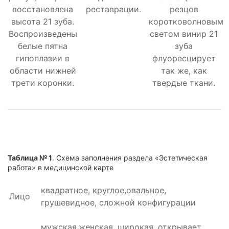
восстановлена
реставрации.
резцов
высота 21 зуба.
коротковолновым
Воспроизведены
светом винир 21
белые пятна
зуба
гипоплазии в
флуоресцирует
области нижней
так же, как
трети коронки.
твердые ткани.
Таблица № 1
.
Схема заполнения раздела «Эстетическая
работа» в медицинской карте
квадратное, круглое,
овальное
,
Лицо
грушевидное, сложной конфигурации
мужская,
женская
, широкая, открывает