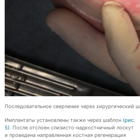
Последовательное сверление через хирургический ша
Имплантаты установлены также через шаблон
(рис.
5)
. После отслоен слизисто-надкостничный лоскут
и проведена направленная костная регенерация