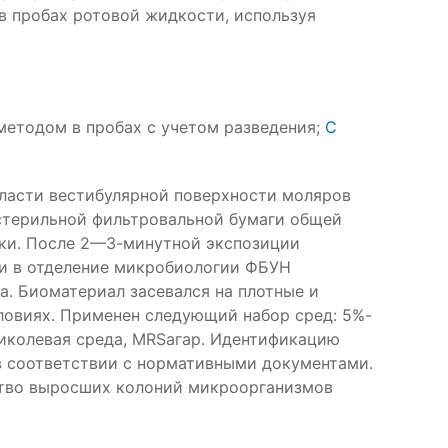
 в пробах ротовой жидкости, используя
етодом в пробах с учетом разведения;
С
бласти вестибулярной поверхности моляров
стерильной фильтровальной бумаги общей
вки. После 2—3-минутной экспозиции
ли в отделение микробиологии ФБУН
. Биоматериал засевался на плотные и
ловиях. Применен следующий набор сред: 5%-
ликолевая среда, MRSагар. Идентификацию
 соответствии с нормативными документами.
ство выросших колоний микроорганизмов