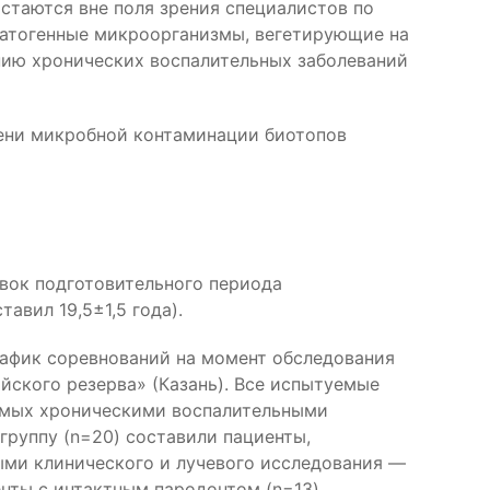
остаются вне поля зрения специалистов по
-патогенные микроорганизмы, вегетирующие на
ению хронических воспалительных заболеваний
пени микробной контаминации биотопов
вок подготовительного периода
авил 19,5±1,5 года).
рафик соревнований на момент обследования
ского резерва» (Казань). Все испытуемые
уемых хроническими воспалительными
группу (n=20) составили пациенты,
ыми клинического и лучевого исследования —
нты с интактным пародонтом (n=13).