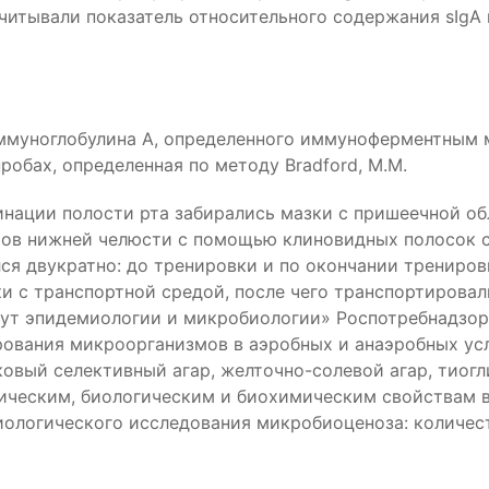
считывали показатель относительного содержания sIgA
муноглобулина А, определенного иммуноферментным м
обах, определенная по методу Bradford, M.M.
инации полости рта забирались мазки с пришеечной о
ров нижней челюсти с помощью клиновидных полосок 
лся двукратно: до тренировки и по окончании трениро
и с транспортной средой, после чего транспортирова
ут эпидемиологии и микробиологии» Роспотребнадзора
рования микроорганизмов в аэробных и анаэробных ус
кковый селективный агар, желточно-солевой агар, тиог
ческим, биологическим и биохимическим свойствам в
иологического исследования микробиоценоза: количе