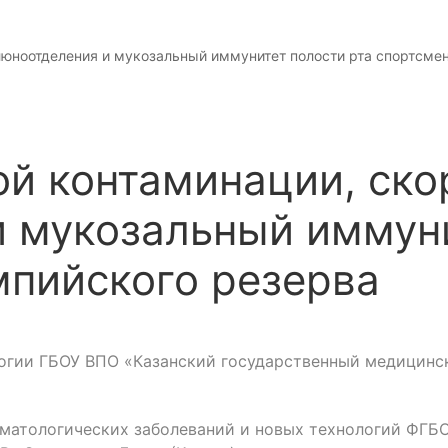
люноотделения и мукозальный иммунитет полости рта спортсме
й контаминации, ско
 мукозальный иммуни
мпийского резерва
огии ГБОУ ВПО «Казанский государственный медицинс
оматологических заболеваний и новых технологий ФГБО