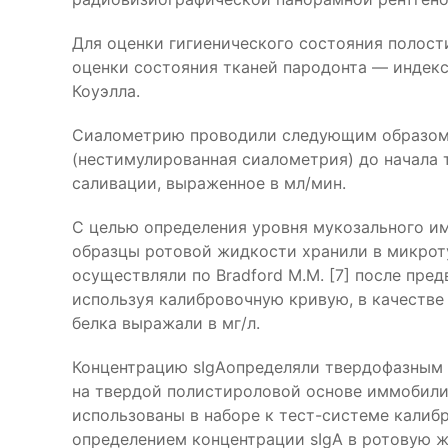
Для оценки гигиенического состояния полости
оценки состояния тканей пародонта — индек
Коуэлла.
Сиалометрию проводили следующим образом: 
(нестимулированная сиалометрия) до начала 
саливации, выраженное в мл/мин.
C целью определения уровня мукозального и
образцы ротовой жидкости хранили в микроту
осуществляли по Bradford М.М. [7] после пре
используя калибровочную кривую, в качестве
белка выражали в мг/л.
Концентрацию sIgAопределяли твердофазным
на твердой полистироловой основе иммобилиз
использованы в наборе к тест-системе калибро
определением концентрации sIgA в ротовую ж