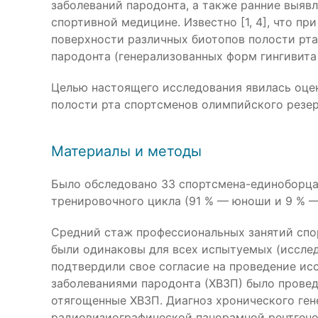
заболеваний пародонта, а также ранние выяв
спортивной медицине. Известно [1, 4], что 
поверхности различных биотопов полости рта
пародонта (генерализованных форм гингивита 
Целью настоящего исследования явилась оце
полости рта спортсменов олимпийского резер
Материалы и методы
Было обследовано 33 спортсмена-единоборца
тренировочного цикла (91 % — юноши и 9 % — 
Средний стаж профессиональных занятий спор
были одинаковы для всех испытуемых (исслед
подтвердили свое согласие на проведение и
заболеваниями пародонта (ХВЗП) было провед
отягощенные ХВЗП. Диагноз хронического ге
радиовизиографической панорамной рентгеног