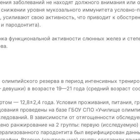
ления заболеваний не находят должного внимания или 
при снижении уровня мукозального иммунитета условно
, усиливают свою активность, что приводит к обостр
и пародонтита).
нка функциональной активности слюнных желез и сте
ва.
 олимпийского резерва в период интенсивных трениро
девушки) в возрасте 19—21 года (средний возраст сост
том — 12,8±2,4 года. Условия проживания, питания, г
ования проведены на базе ГБОУ СПО «Училище олимпий
сследований. В зависимости от отягощенности обслед
ено ранжирование на 2 группы: первую (исследуемую) 
нерализованного пародонтита был верифицирован данн
рафии. Вторую (контрольную) группу составили пацие