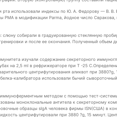
 рта использовали индексы по Ю. А. Федорову — В. В. 
сы РМА в модификации Parma, йодное число Свракова
слюну собирали в градуированную стеклянную пробир
тренировки и после ее окончания. Полученный объем де
ммунитета изучали содержание секреторного иммуногл
бах на 2,5 ml в рефрижераторе при T -25 C.Определен
дварительного центрифугирования аликвот при 3880?g, 
 белка-калибратора использовали бычий сывороточный
 иммуноферментным методом с помощью тест-системы 
ованы моноклональные антитела к секреторному компо
вочные образцы sIgA человека фирмы ISN(США) в концен
идкость центрифугировали при 3880 ?g, 15 минут. Цен