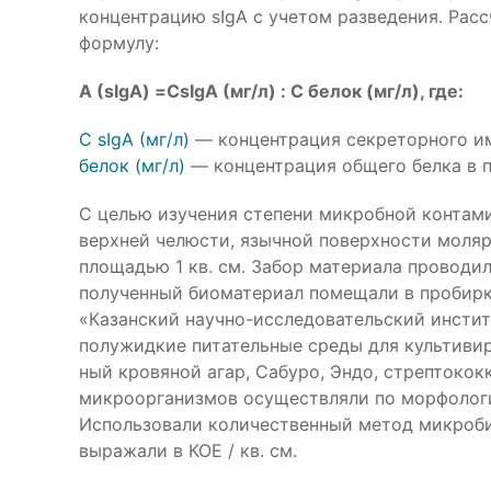
концентрацию sIgA c учетом разведения. Рас
формулу:
А (sIgA) =CsIgA (мг/л) : С белок (мг/л), где:
С sIgA (мг/л)
— концентрация секреторного им
белок (мг/л)
— концентрация общего белка в пр
С целью изучения степени микробной контам
верхней челюсти, язычной поверхности моля
площадью 1 кв. см. Забор материала проводи
полученный биоматериал помещали в пробирк
«Казанский научно-исследовательский инстит
полужидкие питательные среды для культиви
ный кровяной агар, Сабуро, Эндо, стрептоко
микроорганизмов осуществляли по морфологи
Использовали количественный метод микроб
выражали в КОЕ / кв. см.