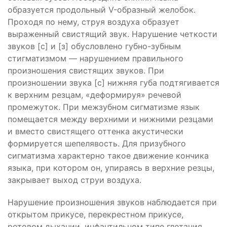
образуется продольный V-образный желобок.
Проходя по нему, струя воздуха образует
выраженный свистящий звук. Нарушение четкости
звуков [с] и [з] обусловлено губно-зубным
стигматизмом — нарушением правильного
произношения свистящих звуков. При
произношении звука [с] нижняя губа подтягивается
к верхним резцам, «деформируя» речевой
промежуток. При межзубном сигматизме язык
помещается между верхними и нижними резцами
и вместо свистящего оттенка акустически
формируется шепелявость. Для призубного
сигматизма характерно такое движение кончика
языка, при котором он, упираясь в верхние резцы,
закрывает выход струи воздуха.
Нарушение произношения звуков наблюдается при
открытом прикусе, перекрестном прикусе,
ротовом дыхании, инфантильном типе глотания.