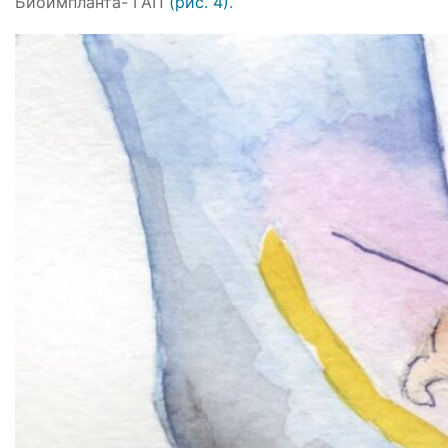
Биоимпланта- ГАП
(рис. 4)
.